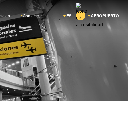
asajero
Contacto
ES
AEROPUERTO