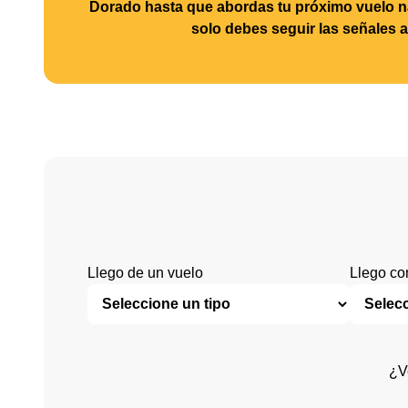
Dorado hasta que abordas tu próximo vuelo na
solo debes seguir las señales a
Llego de un vuelo
Llego co
¿Ve