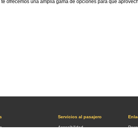
do te ofrecemos una amplia gama de opciones para que aprovech
s
Servicios al pasajero
Enla
s
Accesibilidad
Parq
das
Devolución de impuestos
Tran