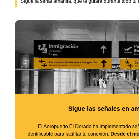
Sigue la señal amarilla, que te guiará durante todo tu 
Sigue las señales en am
El Aeropuerto El Dorado ha implementado señ
identificable para facilitar tu conexión.
Desde el mo