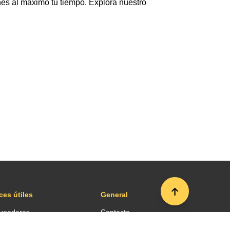
es al máximo tu tiempo. Explora nuestro
ces útiles
General
ueaderos
Contacto
sporte
Sala de prensa