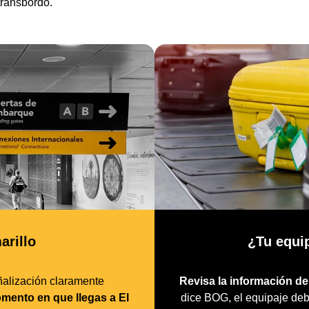
transbordo.
arillo
¿Tu equip
alización claramente
Revisa la información de 
mento en que llegas a El
dice BOG, el equipaje deb