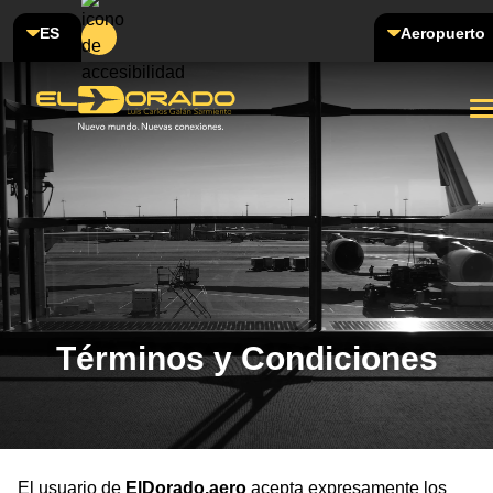
ES
Aeropuerto
Términos y Condiciones
El usuario de
ElDorado.aero
acepta expresamente los