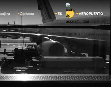
asajero
Contacto
ES
AEROPUERTO