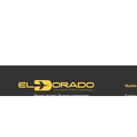
Vuelo
Salida
Llega
Conex
Antes 
2026 ©
OPAIN S.A.
| by
PLM