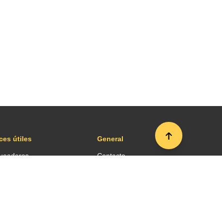
ces útiles
General
ueaderos
Contacto
sporte
Sala de prensa
das y restaurantes
Términos y condiciones
 aeropuerto
Mapa del sitio