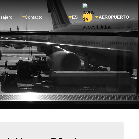
asajero
Contacto
ES
AEROPUERTO