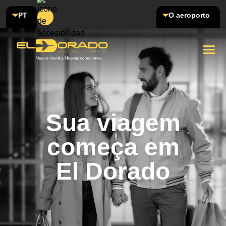
PT
O aeroporto
Sua viagem
começa em
El Dorado