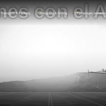
nes con el 
Transport & Parking
Shopping & Dining
Passenger services