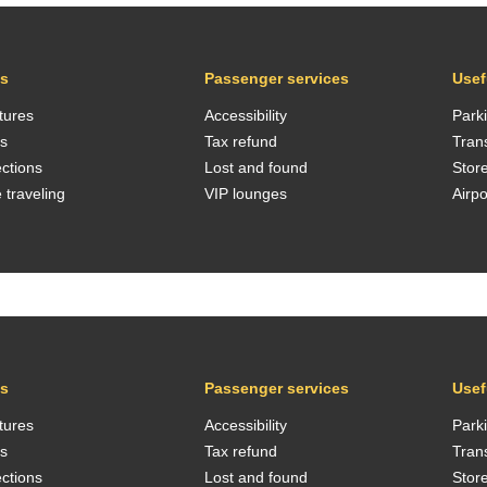
ts
Passenger services
Usef
tures
Accessibility
Park
ls
Tax refund
Tran
ctions
Lost and found
Stor
 traveling
VIP lounges
Airp
ts
Passenger services
Usef
tures
Accessibility
Park
ls
Tax refund
Tran
ctions
Lost and found
Stor