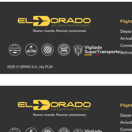
Fligh
Depar
Arriva
Conne
Before
2026 ©
OPAIN S.A.
| by
PLM
Fligh
Depar
Arriva
Conne