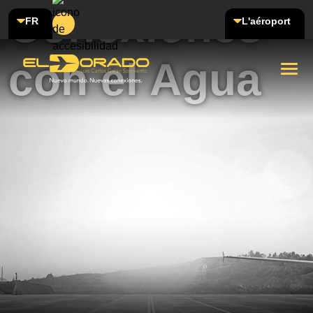
Conexiones
FR
L'aéroport
con el Agua