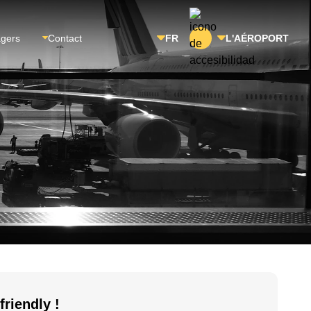
agers
Contact
FR
L'AÉROPORT
riendly !